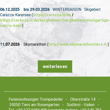
06.12.2025
bis 29.03.2026
WINTERSAISON Skigebiet
Carezza-Karersee (
https://carezza.it/de
/
https://carezza.it/de/bergbahnen/bergbahnen/einzigartige-
cabrio-bahn
)
11
.07.2026
Skymarathon
(
http://www.skymarathontiers.it/
)
weiterlesen
Ferienwohnungen Trompedeller - Oberstraße 14 -
39050 Tiers am Rosengarten - Südtirol - Italien -