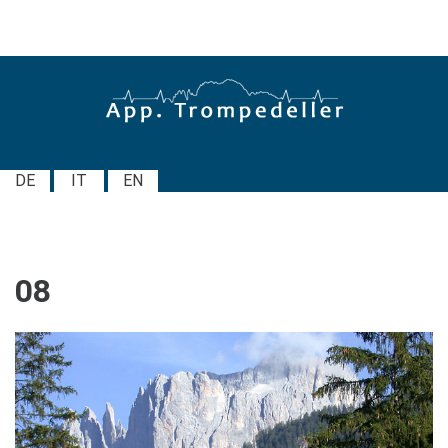
DE
IT
EN
08