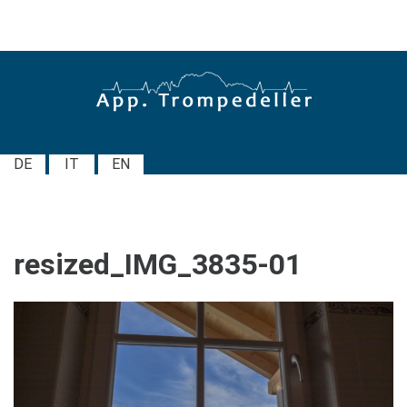
DE
IT
EN
resized_IMG_3835-01